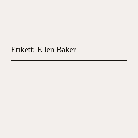
Etikett:
Ellen Baker
Cecily Larsons hemliga
liv
2025-02-19
4
, 
Historisk skönlitteratur
, 
Samtida
skönlitteratur