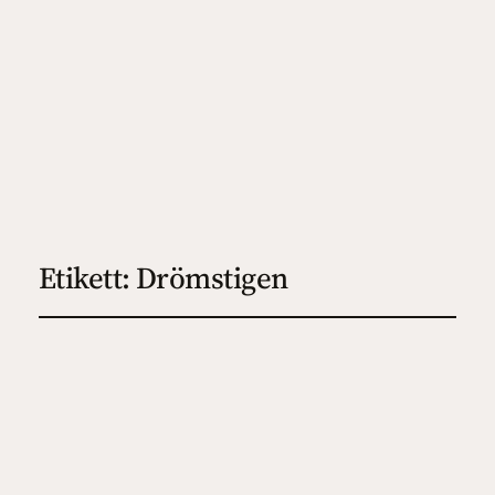
Etikett:
Drömstigen
Drömstigen
2023-09-18
3
, 
Feelgood