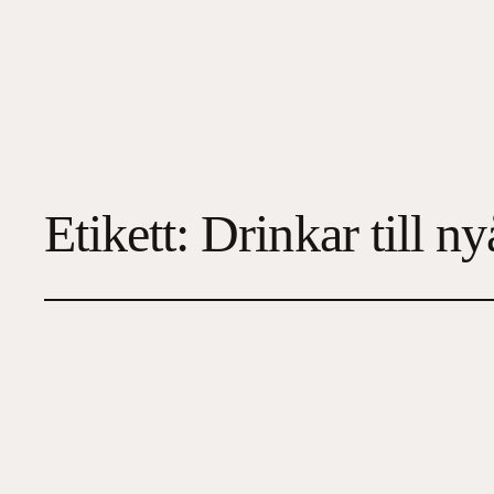
Etikett:
Drinkar till ny
Snittar & bubbel
2023-12-26
5
, 
Familj/Hälsa/Ekonomi