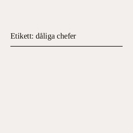
Etikett:
dåliga chefer
Omgiven av energitjuvar
2023-04-23
3
, 
Familj/Hälsa/Ekonomi