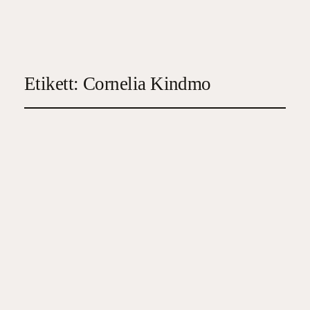
Etikett:
Cornelia Kindmo
Värdedrakarna: Alfred
vågar vara snäll
2026-06-16
5
, 
Barn