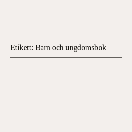
Etikett:
Barn och ungdomsbok
Rädda Sorya: Chang och
solbjörnen
2026-06-05
3
, 
Barn
, 
Tonår/Ungdom
, 
Verklighetsbaserat