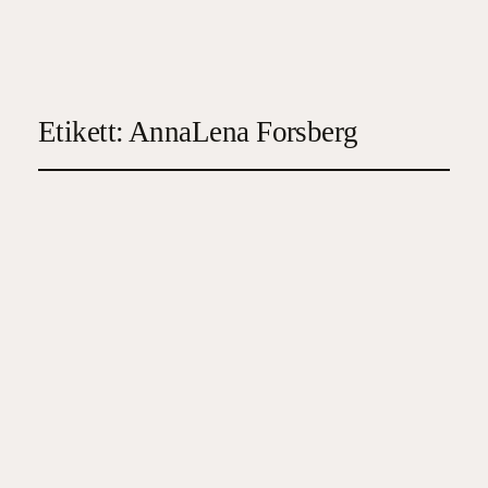
Etikett:
AnnaLena Forsberg
Mamma, det har hänt en
olycka!
2023-01-28
4
, 
Biografi
, 
Familj/Hälsa/Ekonomi
, 
Verklighetsbaserat