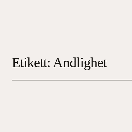
Etikett:
Andlighet
Stjärnskådaren frå
2023-02-26
3
, 
Fantasy / Sci-Fi
, 
Historisk skönlitte