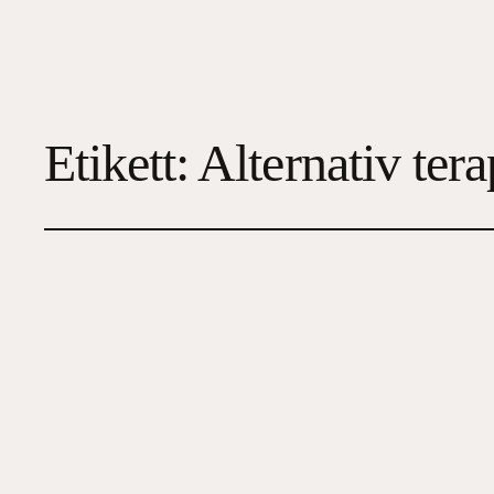
Etikett:
Alternativ tera
För att mitt hjärta v
2023-01-10
3
, 
Biografi
, 
Familj/Hälsa/Ekonomi