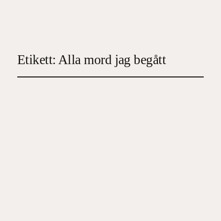
Etikett:
Alla mord jag begått
Alla mord jag begått
2024-07-05
3
, 
Spänningsroman