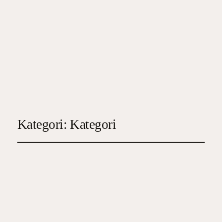
Kategori:
Kategori
Igår var jag lycklig idag
vill jag dö.